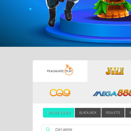
ARCADE GAMES
BLACKJACK
ROULETTE