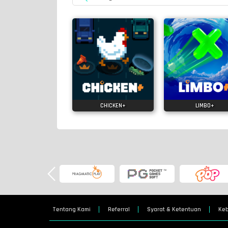
CHICKEN+
LIMBO+
Tentang Kami
Referral
Syarat & Ketentuan
Keb