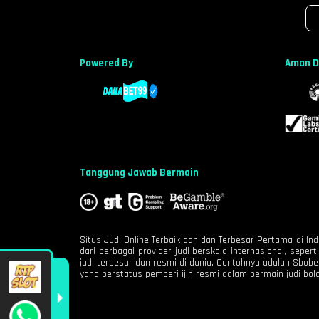
Powered By
Aman D
Tanggung Jawab Bermain
Situs Judi Online Terbaik dan dan Terbesar Pertama di Ind
dari berbagai provider judi berskala internasional, sepe
judi terbesar dan resmi di dunia. Contohnya adalah Sbobet
yang berstatus pemberi ijin resmi dalam bermain judi bola