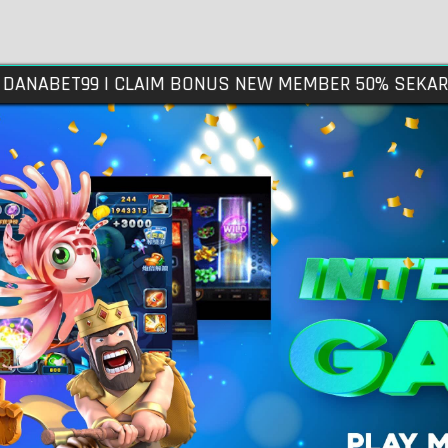
Inggris
(EN)
China
(ZH)
ANABET99 | CLAIM BONUS NEW MEMBER 50% SEKARANG
Cambodia
(KM)
Indonesia
(ID)
Thailand
(TH)
Vietnam
(VI)